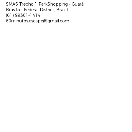
SMAS Trecho 1 ParkShopping - Guará,
Brasilia - Federal District, Brazil
(61) 99301-1414
60minutos.escape@gmail.com
Siga-nos e
fique por
dentro
®60 Minutos Escape Game 2025 | Todos os direitos
reservados
Política de Privacidade |
Política de Troca, Devolução e
Reembolso
Regulamentos ​