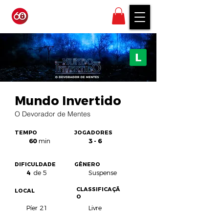
Mundo Invertido
O Devorador de Mentes
TEMPO
JOGADORES
60
min
3 - 6
DIFICULDADE
GÊNERO
4
de 5
Suspense
CLASSIFICAÇÃ
LOCAL
O
Píer 21
Livre